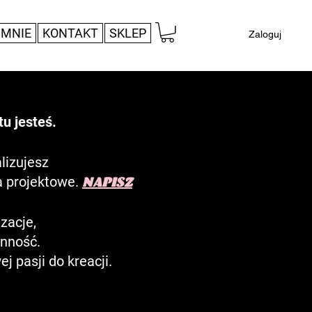
 MNIE
KONTAKT
SKLEP
Zaloguj
tu jesteś.
alizujesz
a projektowe.
NAPISZ
zacje,
enność.
j pasji do kreacji.