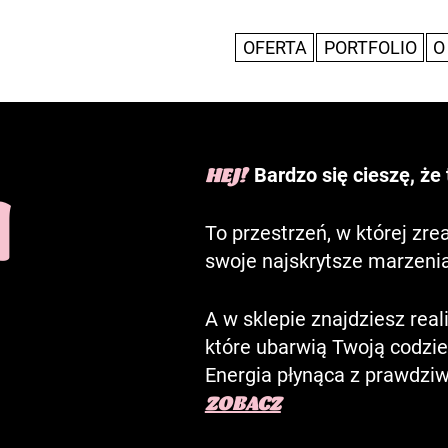
OFERTA
PORTFOLIO
O
Bardzo się cieszę, że 
HEJ!
N
To przestrzeń, w której zre
swoje najskrytsze marzeni
h
A w sklepie znajdziesz reali
które ubarwią Twoją codzi
Energia płynąca z prawdziwe
ZOBACZ