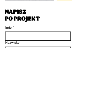
NAPISZ
PO PROJEKT
Imię
*
Nazwisko
E-mail
*
Napisz wiadomość
Akceptuję politykę prywatności.
*