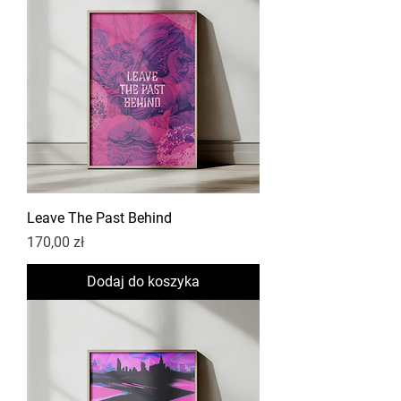
Leave The Past Behind
Cena
170,00 zł
Dodaj do koszyka