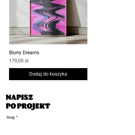
Blurry Dreams
Cena
170,00 zł
Dodaj do koszyka
NAPISZ
PO PROJEKT
Imię
*