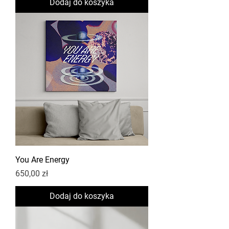
Dodaj do koszyka
You Are Energy
Cena
650,00 zł
Dodaj do koszyka