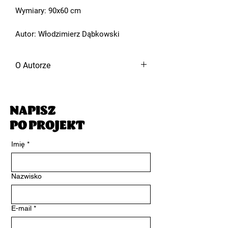
Wymiary: 90x60 cm
Autor: Włodzimierz Dąbkowski
O Autorze
Włodzimierz Dąbkowski ukończył studia
magisterskie na Wydziale Sztuk Pięknych
Uniwersytetu Mikołaja Kopernika w
NAPISZ
Toruniu. Należy do Kazimierskiej
PO PROJEKT
Konfraterni Sztuki – Kolonii artystycznej.
Jest opiekunem Galerii Labirynt MOK w
Imię
*
Zambrowie. Prowadzi pracownię
malarską dla osób dorosłych, młodzieży
oraz dzieci.
Nazwisko
Od artysty:
"Moje malarstwo jest opowieścią o
E-mail
*
ludziach zagubionych we współczesnym
świecie pozbawionym wartości. Przez