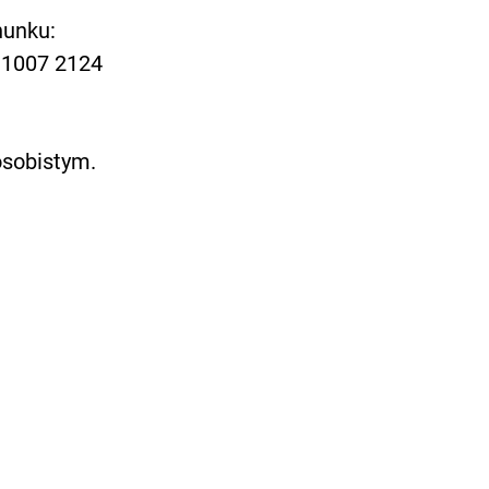
hunku:
 1007 2124
osobistym.