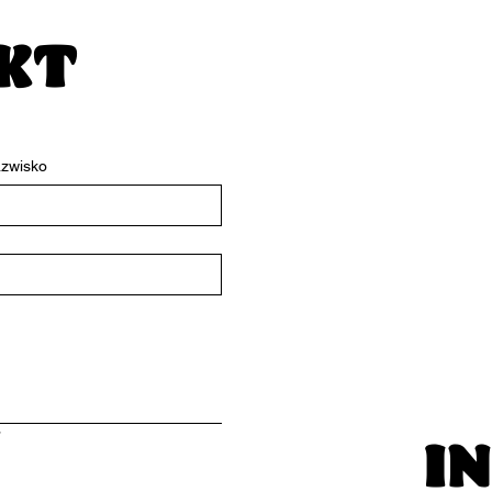
EKT
zwisko
*
I